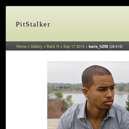
PitStalker
Home
»
Gallery
»
Baris H
»
Sep 17 2012
»
baris_h258
(28/416)