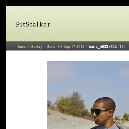
PitStalker
Home
»
Gallery
»
Baris H
»
Sep 17 2012
»
baris_h632
(402/416)