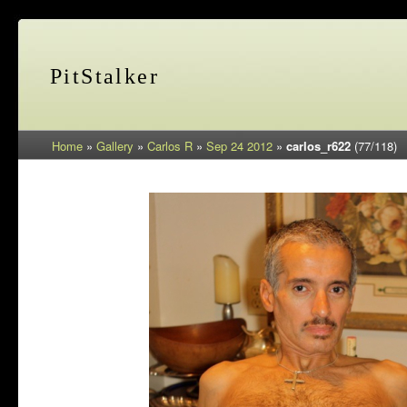
PitStalker
Home
»
Gallery
»
Carlos R
»
Sep 24 2012
»
carlos_r622
(77/118)