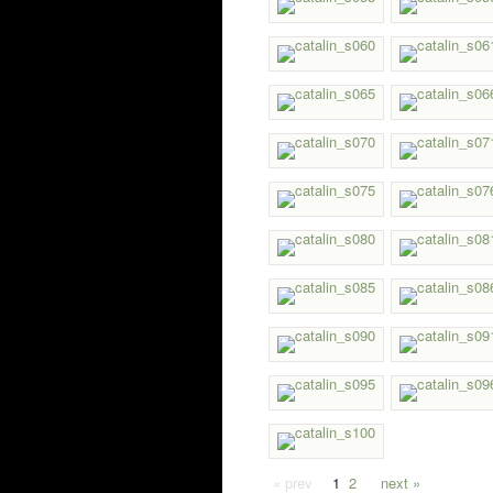
« prev
1
2
next »