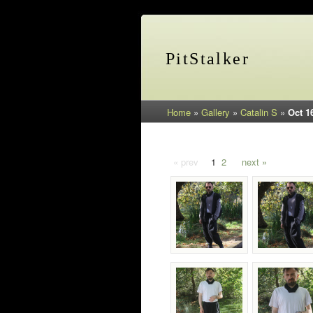
PitStalker
Home
»
Gallery
»
Catalin S
»
Oct 1
« prev
1
2
next »