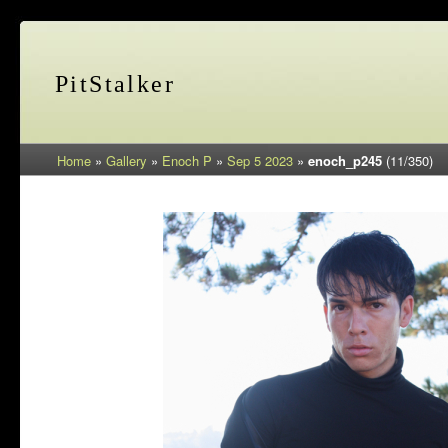
PitStalker
Home
»
Gallery
»
Enoch P
»
Sep 5 2023
»
enoch_p245
(11/350)