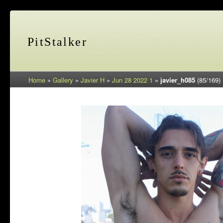
PitStalker
Home
»
Gallery
»
Javier H
»
Jun 28 2022 1
»
javier_h085
(85/169)