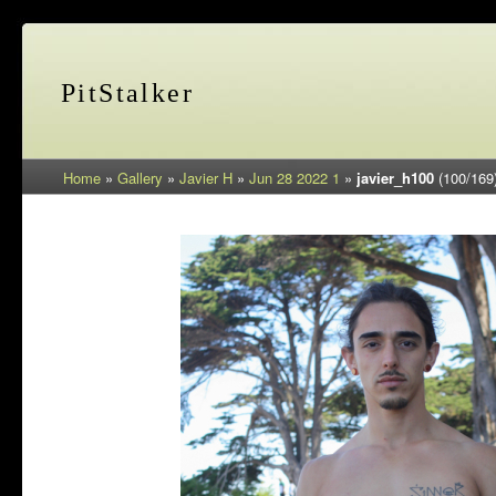
PitStalker
Home
»
Gallery
»
Javier H
»
Jun 28 2022 1
»
javier_h100
(100/169