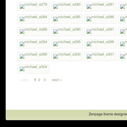
« prev
1
2
3
next »
Zenpage theme designe