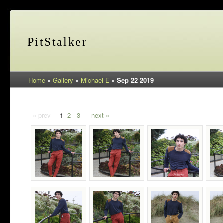
PitStalker
Home
»
Gallery
»
Michael E
»
Sep 22 2019
« prev
1
2
3
next »