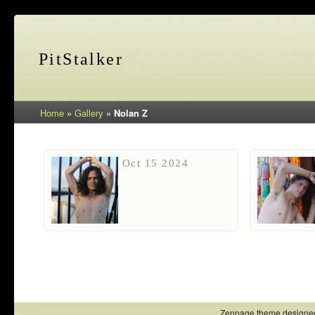
PitStalker
Home
»
Gallery
»
Nolan Z
Oct 15 2024
Zenpage theme designe