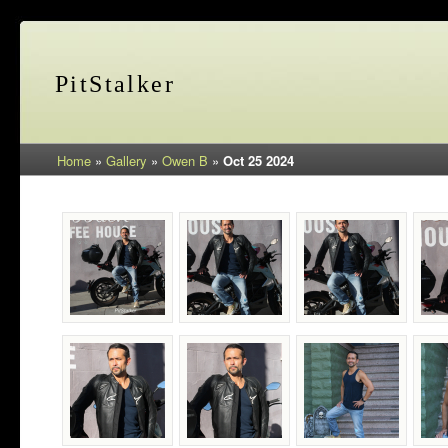
PitStalker
Home
»
Gallery
»
Owen B
»
Oct 25 2024