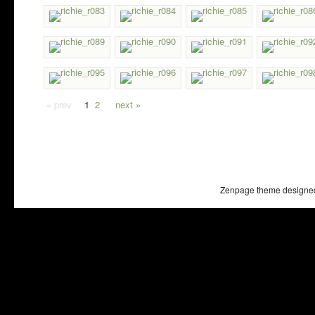
« prev
1
2
next »
Zenpage theme designe