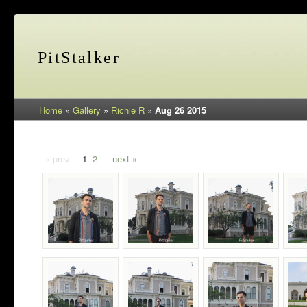
PitStalker
Home
»
Gallery
»
Richie R
»
Aug 26 2015
« prev
1
2
next »