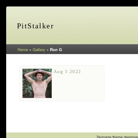
PitStalker
Home
»
Gallery
»
Ron G
Aug 5 2022
Zenpage theme designe